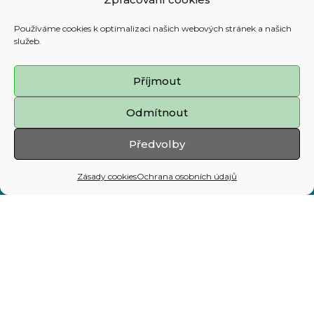
Kontakty
Používáme cookies k optimalizaci našich webových stránek a našich
služeb.
Prohlášení o přístupnosti
Příjmout
Zásady cookies
Odmítnout
Mapa stránek
Předvolby
Adresa:
Zásady cookies
Ochrana osobních údajů
Prokešovo nám. 8, 729 30 Ostrava
Telefon:
599 444 444
E-mail:
map@ostrava.cz