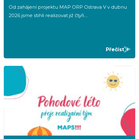
Od zahájení projektu MAP ORP Ostrava V v dubnu
2026 jsme stihli realizovat již čtyři…
Přečíst