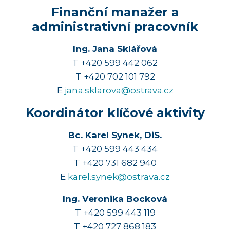
Finanční manažer a
administrativní pracovník
Ing. Jana Sklářová
T +420 599 442 062
T +420 702 101 792
E
jana.sklarova@ostrava.cz
Koordinátor klíčové aktivity
Bc. Karel Synek, DiS.
T +420 599 443 434
T +420 731 682 940
E
karel.synek@ostrava.cz
Ing. Veronika Bocková
T +420 599 443 119
T +420 727 868 183