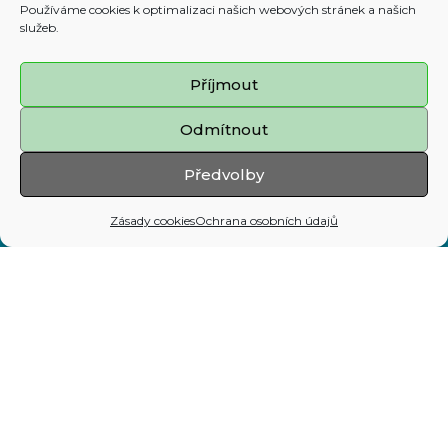
Používáme cookies k optimalizaci našich webových stránek a našich
služeb.
Prohlášení o přístupnosti
Příjmout
Zásady cookies
Odmítnout
Mapa stránek
Předvolby
Adresa:
Zásady cookies
Ochrana osobních údajů
Prokešovo nám. 8, 729 30 Ostrava
Telefon:
599 444 444
E-mail:
map@ostrava.cz