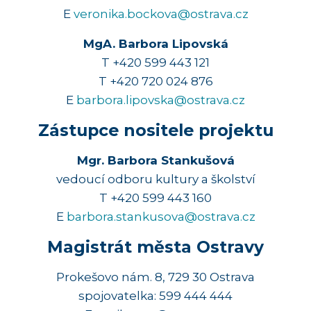
E
veronika.bockova@ostrava.cz
MgA. Barbora Lipovská
T +420 599 443 121
T +420 720 024 876
E
barbora.lipovska@ostrava.cz
Zástupce nositele projektu
Mgr. Barbora Stankušová
vedoucí odboru kultury a školství
T +420 599 443 160
E
barbora.stankusova@ostrava.cz
Magistrát města Ostravy
Prokešovo nám. 8, 729 30 Ostrava
spojovatelka: 599 444 444