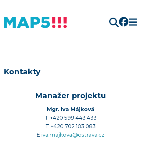
Hledat
Kontakty
Manažer projektu
Mgr. Iva Májková
T +420 599 443 433
T +420 702 103 083
E
iva.majkova@ostrava.cz