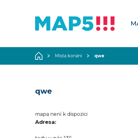
M
Místa konání
qwe
qwe
mapa není k dispozici
Adresa:
tady u nás 136