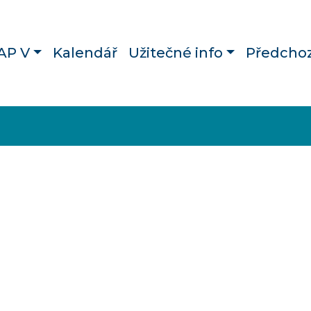
AP V
Kalendář
Užitečné info
Předchoz