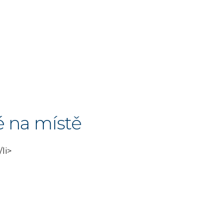
é na místě
li>