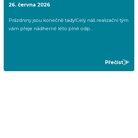
26. června 2026
Prázdniny jsou konečně tady!Celý náš realizační tým
vám přeje nádherné léto plné odp…
Přečíst