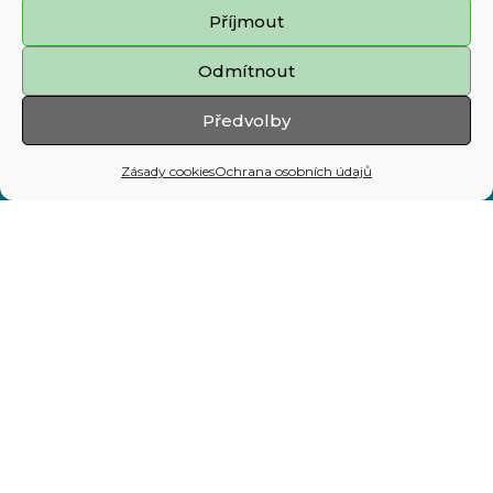
Příjmout
Zásady cookies
Odmítnout
Mapa stránek
Předvolby
Adresa:
Zásady cookies
Ochrana osobních údajů
Prokešovo nám. 8, 729 30 Ostrava
Telefon:
599 444 444
E-mail:
map@ostrava.cz