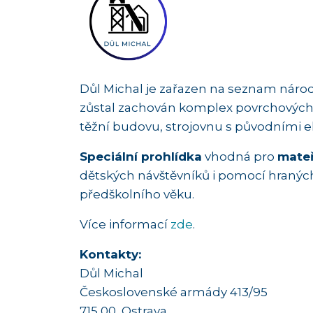
Důl Michal je zařazen na seznam nár
zůstal zachován komplex povrchových b
těžní budovu, strojovnu s původními el
Speciální prohlídka
vhodná pro
mateř
dětských návštěvníků i pomocí hranýc
předškolního věku.
Více informací
zde
.
Kontakty:
Důl Michal
Československé armády 413/95
715 00 Ostrava