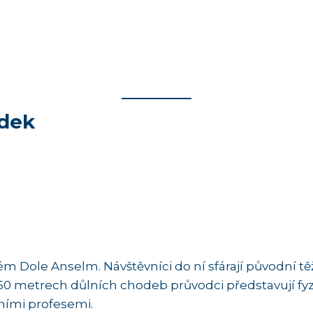
dek
m Dole Anselm. Návštěvníci do ní sfárají původní těž
a 250 metrech důlních chodeb průvodci představují fy
ními profesemi.