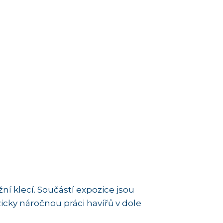
ní klecí. Součástí expozice jsou
zicky náročnou práci havířů v dole