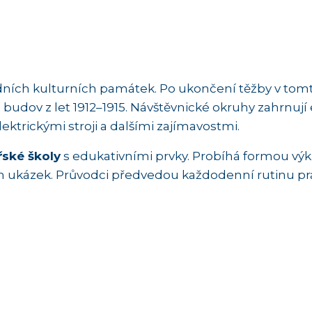
odních kulturních památek. Po ukončení těžby v t
udov z let 1912–1915. Návštěvnické okruhy zahrnují 
ektrickými stroji a dalšími zajímavostmi.
ské školy
s edukativními prvky. Probíhá formou výk
h ukázek. Průvodci předvedou každodenní rutinu prá