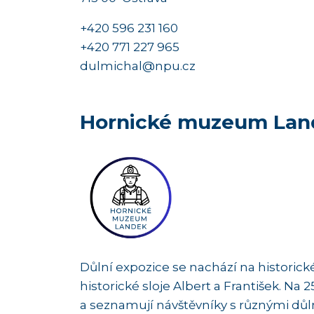
+420 596 231 160
+420 771 227 965
dulmichal@npu.cz
Hornické muzeum Lan
Důlní expozice se nachází na historické
historické sloje Albert a František. N
a seznamují návštěvníky s různými důl