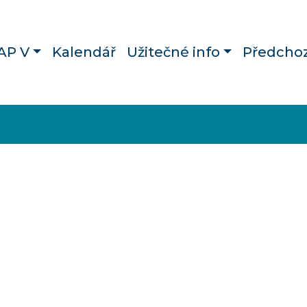
AP V
Kalendář
Užitečné info
Předchoz