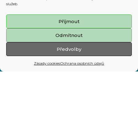
služeb.
Prohlášení o přístupnosti
Příjmout
Zásady cookies
Odmítnout
Mapa stránek
Předvolby
Adresa:
Zásady cookies
Ochrana osobních údajů
Prokešovo nám. 8, 729 30 Ostrava
Telefon:
599 444 444
E-mail:
map@ostrava.cz