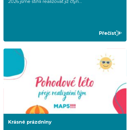
2026 jsme stihli realizovat již čtyři…
Přečíst
Krásné prázdniny