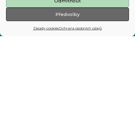
Odmítnout
Mapa stránek
Předvolby
Adresa:
Zásady cookies
Ochrana osobních údajů
Prokešovo nám. 8, 729 30 Ostrava
Telefon:
599 444 444
E-mail:
map@ostrava.cz