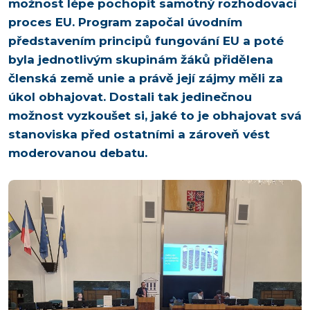
možnost lépe pochopit samotný rozhodovací
proces EU. Program započal úvodním
představením principů fungování EU a poté
byla jednotlivým skupinám žáků přidělena
členská země unie a právě její zájmy měli za
úkol obhajovat. Dostali tak jedinečnou
možnost vyzkoušet si, jaké to je obhajovat svá
stanoviska před ostatními a zároveň vést
moderovanou debatu.