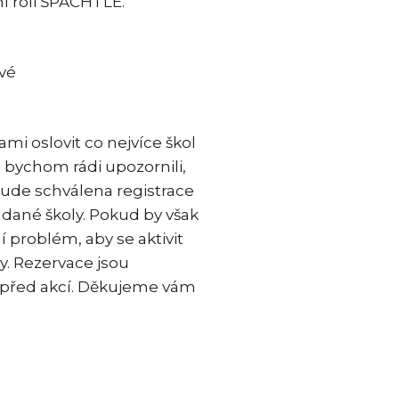
í roli ŠPACHTLE.
vé
mi oslovit co nejvíce škol
 bychom rádi upozornili,
bude schválena registrace
né školy. Pokud by však
 problém, aby se aktivit
y. Rezervace jsou
y před akcí. Děkujeme vám