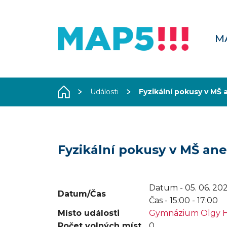
M
Události
Fyzikální pokusy v MŠ 
Fyzikální pokusy v MŠ ane
Datum - 05. 06. 20
Datum/Čas
Čas -
15:00 - 17:00
Místo události
Gymnázium Olgy H
Počet volných míst
0