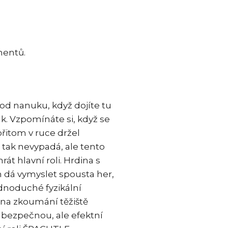
mentů.
 od nanuku, když dojíte tu
. Vzpomínáte si, když se
přitom v ruce držel
 tak nevypadá, ale tento
t hlavní roli. Hrdina s
m dá vymyslet spousta her,
ednoduché fyzikální
na zkoumání těžiště
t bezpečnou, ale efektní