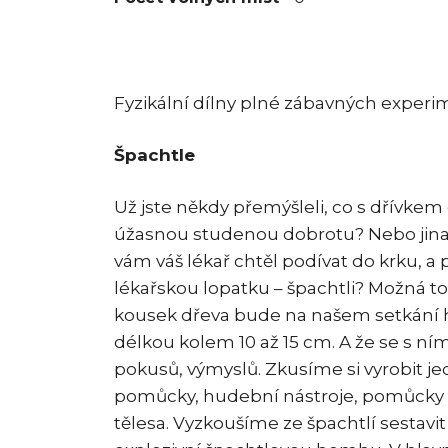
Fyzikální dílny plné zábavných experi
Špachtle
Už jste někdy přemýšleli, co s dřívkem
úžasnou studenou dobrotu? Nebo jinak
vám váš lékař chtěl podívat do krku, a 
lékařskou lopatku – špachtli? Možná to
kousek dřeva bude na našem setkání hrá
délkou kolem 10 až 15 cm. A že se s ní
pokusů, výmyslů. Zkusíme si vyrobit j
pomůcky, hudební nástroje, pomůcky 
tělesa. Vyzkoušíme ze špachtlí sestavi