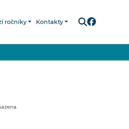
í ročníky
Kontakty
Hledat
bsazena.