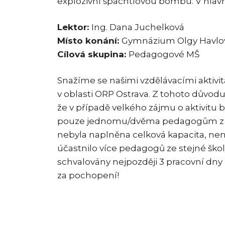
explozivní špachtlovou bombu. V hlavn
Lektor:
Ing. Dana Juchelková
Místo konání:
Gymnázium Olgy Havlo
Cílová skupina:
Pedagogové MŠ
Snažíme se našimi vzdělávacími aktivita
v oblasti ORP Ostrava. Z tohoto důvodu
že v případě velkého zájmu o aktivitu 
pouze jednomu/dvěma pedagogům z da
nebyla naplněna celková kapacita, není
účastnilo více pedagogů ze stejné škol
schvalovány nejpozději 3 pracovní dn
za pochopení!