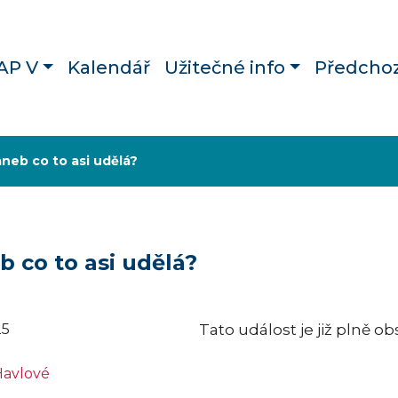
AP V
Kalendář
Užitečné info
Předchoz
aneb co to asi udělá?
b co to asi udělá?
25
Tato událost je již plně o
avlové