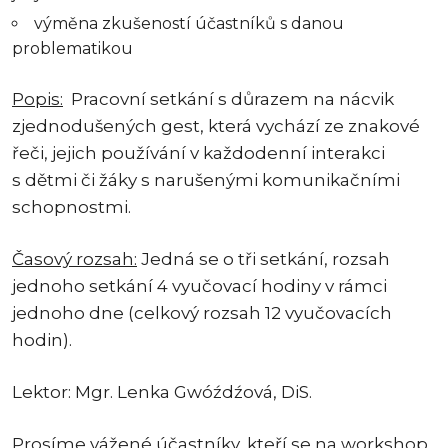
výměna zkušeností účastníků s danou
problematikou
Popis:
Pracovní setkání s důrazem na nácvik
zjednodušených gest, která vychází ze znakové
řeči, jejich používání v každodenní interakci
s dětmi či žáky s narušenými komunikačními
schopnostmi.
Časový rozsah:
Jedná se o tři setkání, rozsah
jednoho setkání 4 vyučovací hodiny v rámci
jednoho dne (celkový rozsah 12 vyučovacích
hodin).
Lektor: Mgr. Lenka Gwóźdźová, DiS.
Prosíme vážené účastníky, kteří se na workshop