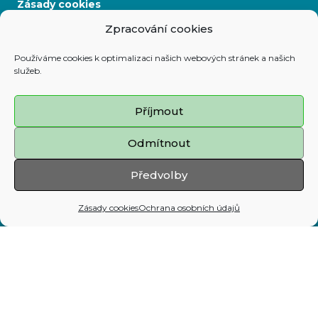
Zásady cookies
Zpracování cookies
Mapa stránek
Používáme cookies k optimalizaci našich webových stránek a našich
služeb.
Adresa:
Prokešovo nám. 8, 729 30 Ostrava
Příjmout
Telefon:
Odmítnout
599 444 444
E-mail:
Předvolby
map@ostrava.cz
Zásady cookies
Ochrana osobních údajů