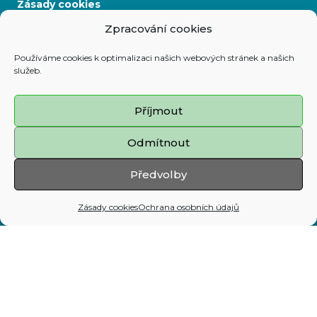
Zásady cookies
Zpracování cookies
Mapa stránek
Používáme cookies k optimalizaci našich webových stránek a našich
služeb.
Adresa:
Prokešovo nám. 8, 729 30 Ostrava
Příjmout
Telefon:
Odmítnout
599 444 444
E-mail:
Předvolby
map@ostrava.cz
Zásady cookies
Ochrana osobních údajů