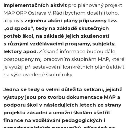
implementačních aktivit
pro plánovaný projekt
MAP ORP Ostrava V. Rádi bychom dosáhli toho,
aby byly
zejména akční plány připraveny tzv.
„od spodu“, tedy na základě skutečných
potřeb škol, na základě jejich zkušeností
s různými vzdělávacími programy, subjekty,
lektory apod.
Získané informace budou dále
postoupeny mj. pracovním skupinám MAP, které
je využijí při sestavování konkrétních plánů aktivit
na výše uvedené školní roky.
Jedná se tedy o velmi důležitá setkání, jejichž
výstupy jsou pro tvorbu dokumentace MAP a
podporu škol v následujících letech ze strany
projektu zásadní a umožní školám ušetřit
finance na vzdělávání pedagogických i