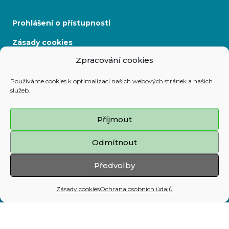
Prohlášení o přístupnosti
Zásady cookies
Zpracování cookies
Mapa stránek
Používáme cookies k optimalizaci našich webových stránek a našich
služeb.
Adresa:
Prokešovo nám. 8, 729 30 Ostrava
Příjmout
Telefon:
Odmítnout
599 444 444
E-mail:
Předvolby
map@ostrava.cz
Zásady cookies
Ochrana osobních údajů