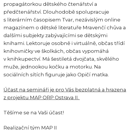
propagátorkou dětského čtenářství a
předčtenářství. Dlouhodobě spolupracuje
s literárním časopisem Tvar, nezávislým online
magazínem o dětské literatuře Mravenčí chůva a
dalšími subjekty zabývajícími se dětskými
knihami. Lektoruje osobně i virtuálně, občas třídí
knihovničky ve školkách, občas vypomáhá
v knihkupectví. Má šestiletá dvojčata, skvělého
muže, jednookou kočku a motorku. Na
sociálních sítích figuruje jako Opičí matka.
Účast na semináři je pro Vás bezplatná a hrazena
z projektu MAP ORP Ostrava II.
Těšíme se na Vaši účast!
Realizační tým MAP II