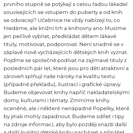
prvního stupně se potýkají s celou řadou lákadel
souvisejících se vstupem do puberty a od knih
se odvracejí? Učebnice ne vždy nabízejí to, co
hledáme, ale knižní trh a knihovny ano. Musíme
jen pečlivě vybírat, předkládat dětem lákavé
tituly, motivovat, podporovat. Není snadné se v
záplavě nově vycházejících dětských knih vyznat.
Pojďme se společně podívat na zajímavé tituly z
posledních pár let, které jsou pro děti atraktivní a
zároveň splňují naše nároky na kvalitu textu
(případně překladu), ilustrací i grafické úpravy.
Budeme objevovat knihy napříč nakladatelskými
domy, kulturami i tématy. Zmíníme knihy
oceněné, ale i některé nenápadné Popelky, které
by jinak mohly zapadnout. Budeme sdílet i tipy
na zdroje informací, aby bylo později snazší další
a další kvalitní dětské knihy nacházet a přinášet