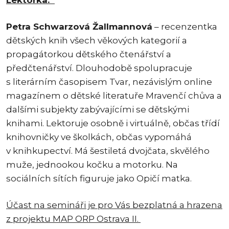
Lektorka:
Petra Schwarzová Žallmannová
– recenzentka
dětských knih všech věkových kategorií a
propagátorkou dětského čtenářství a
předčtenářství. Dlouhodobě spolupracuje
s literárním časopisem Tvar, nezávislým online
magazínem o dětské literatuře Mravenčí chůva a
dalšími subjekty zabývajícími se dětskými
knihami. Lektoruje osobně i virtuálně, občas třídí
knihovničky ve školkách, občas vypomáhá
v knihkupectví. Má šestiletá dvojčata, skvělého
muže, jednookou kočku a motorku. Na
sociálních sítích figuruje jako Opičí matka.
Účast na semináři je pro Vás bezplatná a hrazena
z projektu MAP ORP Ostrava II.