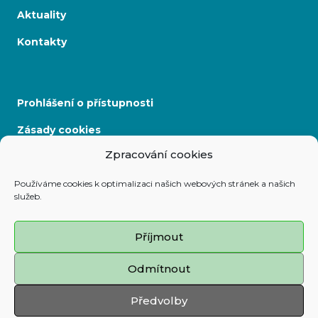
Aktuality
Kontakty
Prohlášení o přístupnosti
Zásady cookies
Zpracování cookies
Mapa stránek
Používáme cookies k optimalizaci našich webových stránek a našich
služeb.
Adresa:
Prokešovo nám. 8, 729 30 Ostrava
Příjmout
Telefon:
Odmítnout
599 444 444
E-mail:
Předvolby
map@ostrava.cz