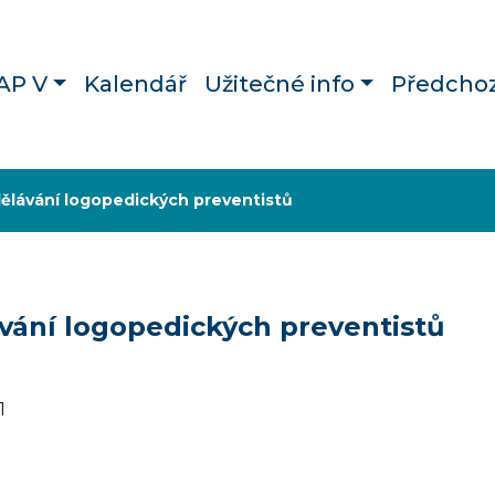
AP V
Kalendář
Užitečné info
Předchoz
dělávání logopedických preventistů
ávání logopedických preventistů
1