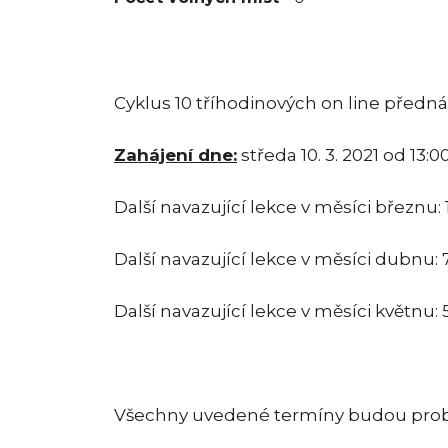
Cyklus 10 tříhodinových on line předná
Zahájení dne:
středa 10. 3. 2021 od 13:0
Další navazující lekce v měsíci březnu: 1
Další navazující lekce v měsíci dubnu: 7.4
Další navazující lekce v měsíci květnu: 5.
Všechny uvedené termíny budou probíha