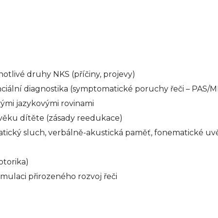
tlivé druhy NKS (příčiny, projevy)
ciální diagnostika (symptomatické poruchy řeči – PAS/M
ými jazykovými rovinami
 věku dítěte (zásady reedukace)
tický sluch, verbálně-akustická paměť, fonematické u
otorika)
mulaci přirozeného rozvoj řeči