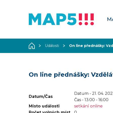
M
Události
On line přednášky: Vz
On line přednášky: Vzděl
Datum - 21. 04. 202
Datum/Čas
Čas -
13:00 - 16:00
Místo události
setkání online
Počet volných míst
0