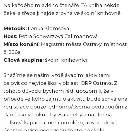
Na každého mladého čtenáře TA kniha někde
čeká, a třeba ji najde zrovna ve školní knihovně!
Metodik:
Lenka Klemšová
Host:
Petra Schwarzová Žallmannová
Místo konání:
Magistrát města Ostravy, místnost
č. 206a
Cílová skupina:
školní knihovníci
Snažíme se našimi vzdělávacími aktivitami
oslovit co nejvíce škol v oblasti ORP Ostrava. Z
tohoto důvodu bychom rádi upozornili, že v
případě velkého zájmu o aktivitu bude schválena
registrace pouze jednomu/dvěma pedagogům z
dané školy. Pokud by však nebyla naplněna
celková kapacita, není problém, aby se aktivit
účastnilo více pedagogů ze stejné školy.