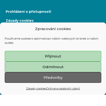
Prohlášení o přístupnosti
Zásady cookies
Zpracování cookies
Mapa stránek
Používáme cookies k optimalizaci našich webových stránek a našich
služeb.
Adresa:
Prokešovo nám. 8, 729 30 Ostrava
Příjmout
Telefon:
Odmítnout
599 444 444
E-mail:
Předvolby
map@ostrava.cz
Zásady cookies
Ochrana osobních údajů