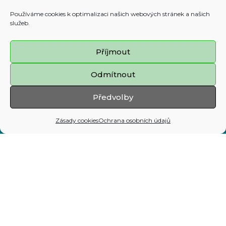
Používáme cookies k optimalizaci našich webových stránek a našich
služeb.
Adresa:
Prokešovo nám. 8, 729 30 Ostrava
Příjmout
Telefon:
Odmítnout
599 444 444
E-mail:
Předvolby
map@ostrava.cz
Zásady cookies
Ochrana osobních údajů