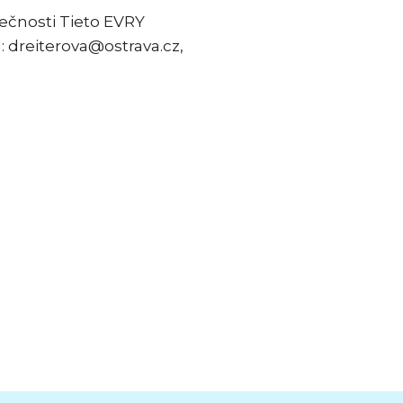
ečnosti Tieto EVRY
: dreiterova@ostrava.cz,