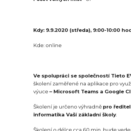
Kdy: 9.9.2020 (středa), 9:00-10:00 hod
Kde: online
Ve spolupráci se společností Tieto 
školení zaměřené na aplikace pro využit
výuce
– Microsoft Teams a Google C
Školení je určeno výhradně
pro ředite
informatika Vaší základní školy
.
Školení o délce cca 60 min. bude ved