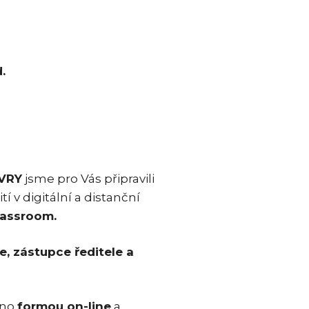
.
EVRY
jsme pro Vás připravili
í v digitální a distanční
lassroom.
le, zástupce ředitele a
eno
formou on-line
a