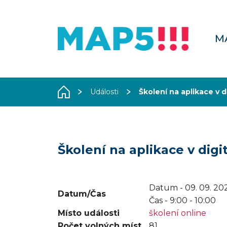
M
Události
Školení na aplikace v 
Školení na aplikace v dig
Datum - 09. 09. 20
Datum/Čas
Čas -
9:00 - 10:00
Místo události
školení online
Počet volných míst
81