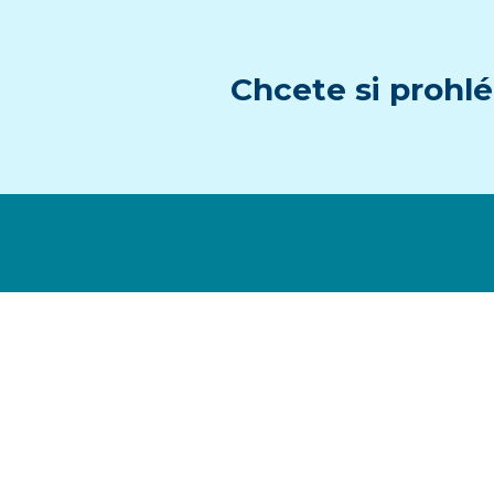
Chcete si prohlé
Prohlášení o
Kalendář
přístupnosti
Aktuality
Zásady cookies
Kontakty
Mapa stránek