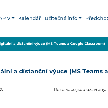
AP V
Kalendář
Užitečné info
Předchoz
digitální a distanční výuce (MS Teams a Google Classroom)
itální a distanční výuce (MS Teams
20
Rezervace jsou uzavřeny.