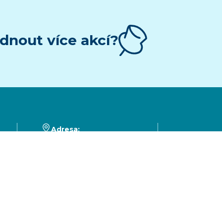
dnout více akcí?
Adresa:
Prokešovo nám. 8, 729
30 Ostrava
Telefon:
599 444 444
E-mail:
map@ostrava.cz