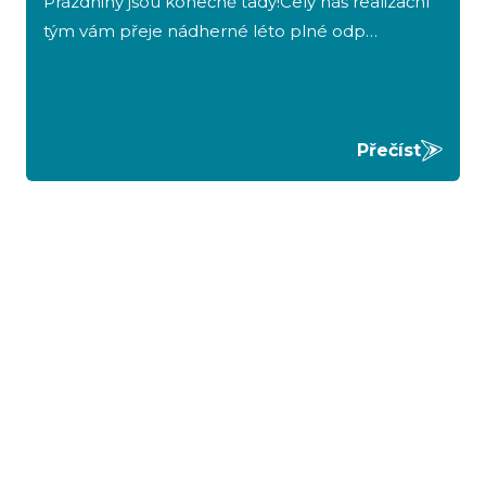
Prázdniny jsou konečně tady!Celý náš realizační
tým vám přeje nádherné léto plné odp…
Přečíst