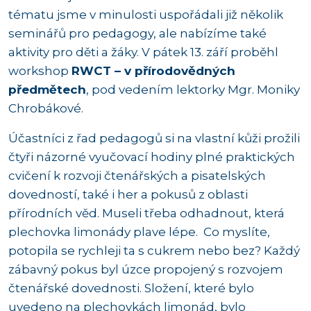
tématu jsme v minulosti uspořádali již několik
seminářů pro pedagogy, ale nabízíme také
aktivity pro děti a žáky. V pátek 13. září proběhl
workshop
RWCT – v přírodovědných
předmětech
, pod vedením lektorky Mgr. Moniky
Chrobákové.
Účastníci z řad pedagogů si na vlastní kůži prožili
čtyři názorné vyučovací hodiny plné praktických
cvičení k rozvoji čtenářských a pisatelských
dovedností, také i her a pokusů z oblasti
přírodních věd. Museli třeba odhadnout, která
plechovka limonády plave lépe. Co myslíte,
potopila se rychleji ta s cukrem nebo bez? Každý
zábavný pokus byl úzce propojený s rozvojem
čtenářské dovednosti. Složení, které bylo
uvedeno na plechovkách limonád, bylo