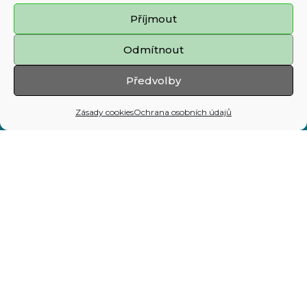
Prohlášení o přístupnosti
Příjmout
Zásady cookies
Odmítnout
Mapa stránek
Předvolby
Adresa:
Zásady cookies
Ochrana osobních údajů
Prokešovo nám. 8, 729 30 Ostrava
Telefon:
599 444 444
E-mail:
map@ostrava.cz