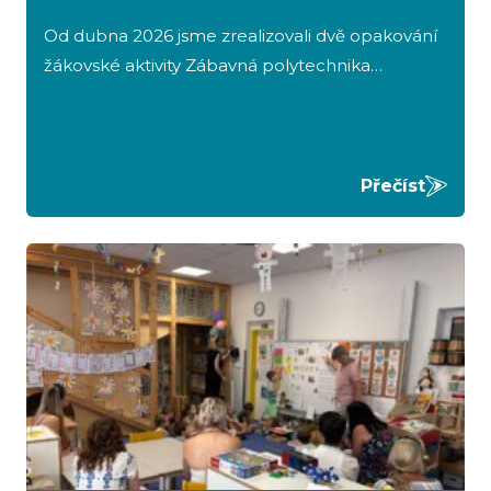
Od dubna 2026 jsme zrealizovali dvě opakování
žákovské aktivity Zábavná polytechnika…
Přečíst