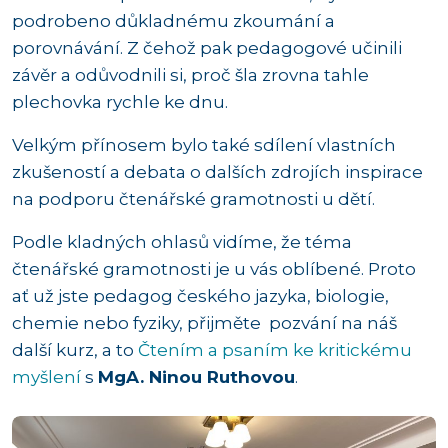
podrobeno důkladnému zkoumání a
porovnávání. Z čehož pak pedagogové učinili
závěr a odůvodnili si, proč šla zrovna tahle
plechovka rychle ke dnu.
Velkým přínosem bylo také sdílení vlastních
zkušeností a debata o dalších zdrojích inspirace
na podporu čtenářské gramotnosti u dětí.
Podle kladných ohlasů vidíme, že téma
čtenářské gramotnosti je u vás oblíbené. Proto
ať už jste pedagog českého jazyka, biologie,
chemie nebo fyziky, přijměte pozvání na náš
další kurz, a to
Čtením a psaním ke kritickému
myšlení
s
MgA. Ninou Ruthovou
.